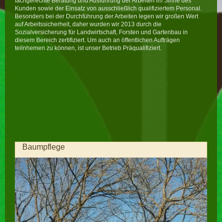
fachgerechte Beratung und Ausführung der Arbeiten im Sinne des
Kunden sowie der Einsatz von ausschließlich qualifiziertem Personal.
Besonders bei der Durchführung der Arbeiten legen wir großen Wert
auf Arbeitssicherheit, daher wurden wir 2013 durch die
Sozialversicherung für Landwirtschaft, Forsten und Gartenbau in
diesem Bereich zertifiziert. Um auch an öffentlichen Aufträgen
teilnhemen zu können, ist unser Betrieb Präqualifiziert.
Baumpflege